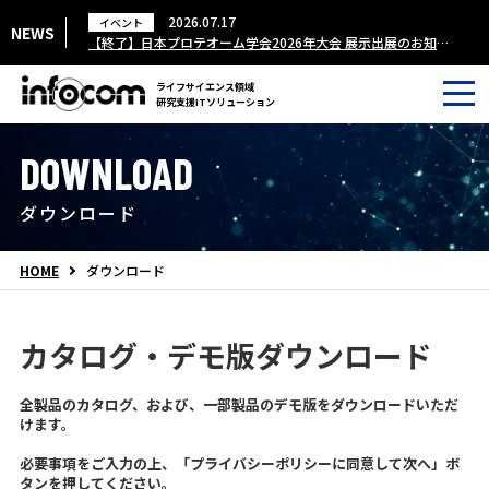
2026.06.30
2026.08.07
2026.07.17
2026.06.03
イベント
イベント
ウェビナー
NEWS
8/25開催 クラウド型電子実験ノート Labstep ウェビナー
第20回メタボロームシンポジウム出展のお知らせ
【終了】日本プロテオーム学会2026年大会 展示出展のお知らせ
【終了】8/5開催 質量分析データ解析ソフト AnalyzerPro XD ウェビナー
ライフサイエンス領域
研究支援ITソリューション
DOWNLOAD
ダウンロード
HOME
ダウンロード