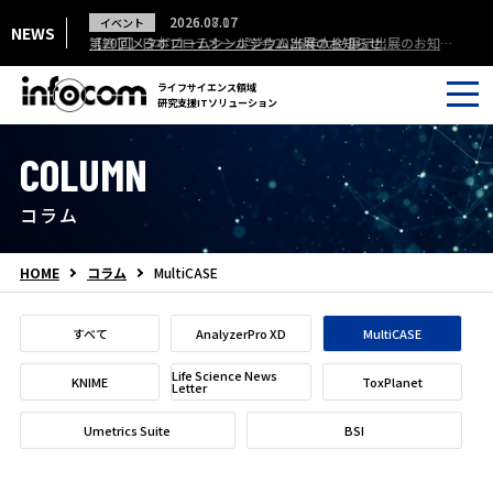
2026.06.30
2026.08.07
2026.07.17
2026.06.03
イベント
イベント
ウェビナー
NEWS
8/25開催 クラウド型電子実験ノート Labstep ウェビナー
第20回メタボロームシンポジウム出展のお知らせ
【終了】日本プロテオーム学会2026年大会 展示出展のお知らせ
【終了】8/5開催 質量分析データ解析ソフト AnalyzerPro XD ウェビナー
ライフサイエンス領域
研究支援ITソリューション
COLUMN
コラム
HOME
コラム
MultiCASE
すべて
AnalyzerPro XD
MultiCASE
Life Science News
KNIME
ToxPlanet
Letter
Umetrics Suite
BSI